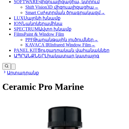
SOFTWARE
Վիզուալիզացիա, կտրում
Shift Vision
3D վիզուալիզացիա
→
Smart Cut
Կտրման ծրագրակազմ
→
LUX
Սալոնի խնամք
ION
Նանոկերամիկա
SPECTRUM
Ավտո խնամք
Films
Paint & Window Film
PPF
Թաղանթային լուծումներ
→
KAVACA IR
Infrared Window Film
→
PANEL KIT
Ցուցադրական վահանակներ
ԱՊՐԱՆՔՆԵՐ
Լիակատար կատալոգ
Արտադրանք
Ceramic Pro Marine