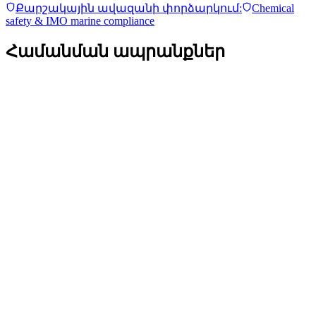
Քարշակային ավազանի փորձարկում:
Chemical
safety & IMO marine compliance
Համանման ապրանքներ
Ceramic Pro LUX
հարցման դեպքում