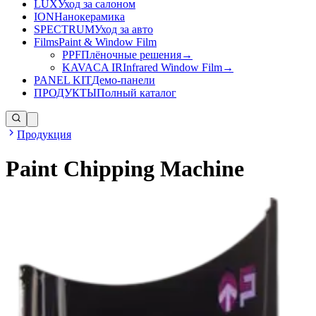
LUX
Уход за салоном
ION
Нанокерамика
SPECTRUM
Уход за авто
Films
Paint & Window Film
PPF
Плёночные решения
→
KAVACA IR
Infrared Window Film
→
PANEL KIT
Демо-панели
ПРОДУКТЫ
Полный каталог
Продукция
Paint Chipping Machine