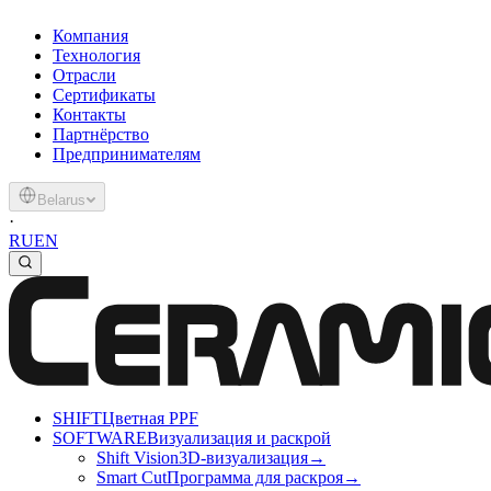
Компания
Технология
Отрасли
Сертификаты
Контакты
Партнёрство
Предпринимателям
Belarus
·
RU
EN
SHIFT
Цветная PPF
SOFTWARE
Визуализация и раскрой
Shift Vision
3D-визуализация
→
Smart Cut
Программа для раскроя
→