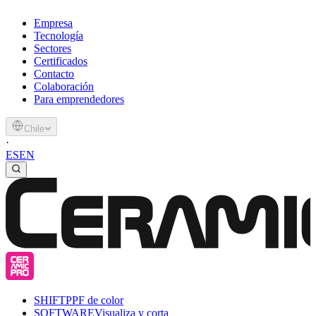
Empresa
Tecnología
Sectores
Certificados
Contacto
Colaboración
Para emprendedores
Chile
·
ES
EN
SHIFT
PPF de color
SOFTWARE
Visualiza y corta