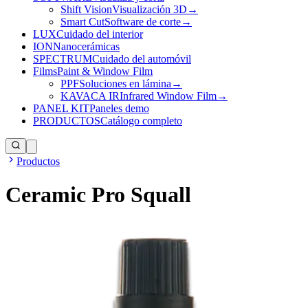
Shift Vision
Visualización 3D
→
Smart Cut
Software de corte
→
LUX
Cuidado del interior
ION
Nanocerámicas
SPECTRUM
Cuidado del automóvil
Films
Paint & Window Film
PPF
Soluciones en lámina
→
KAVACA IR
Infrared Window Film
→
PANEL KIT
Paneles demo
PRODUCTOS
Catálogo completo
Productos
Ceramic Pro Squall