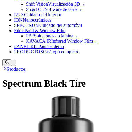
Shift Vision
Visualización 3D
→
Smart Cut
Software de corte
→
LUX
Cuidado del interior
ION
Nanocerámicas
SPECTRUM
Cuidado del automóvil
Films
Paint & Window Film
PPF
Soluciones en lámina
→
KAVACA IR
Infrared Window Film
→
PANEL KIT
Paneles demo
PRODUCTOS
Catálogo completo
Productos
Spectrum Black Tire