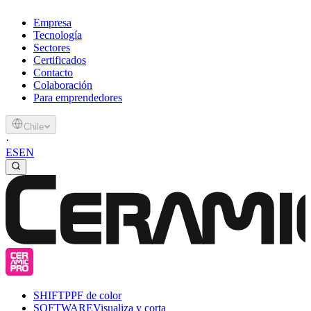
Empresa
Tecnología
Sectores
Certificados
Contacto
Colaboración
Para emprendedores
Chile
·
ES
EN
SHIFT
PPF de color
SOFTWARE
Visualiza y corta