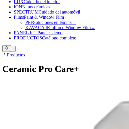
LUX
Cuidado del interior
ION
Nanocerámicas
SPECTRUM
Cuidado del automóvil
Films
Paint & Window Film
PPF
Soluciones en lámina
→
KAVACA IR
Infrared Window Film
→
PANEL KIT
Paneles demo
PRODUCTOS
Catálogo completo
Productos
Ceramic Pro Care+