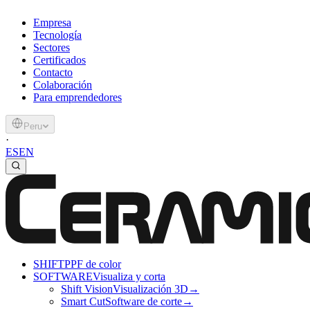
Empresa
Tecnología
Sectores
Certificados
Contacto
Colaboración
Para emprendedores
Peru
·
ES
EN
SHIFT
PPF de color
SOFTWARE
Visualiza y corta
Shift Vision
Visualización 3D
→
Smart Cut
Software de corte
→