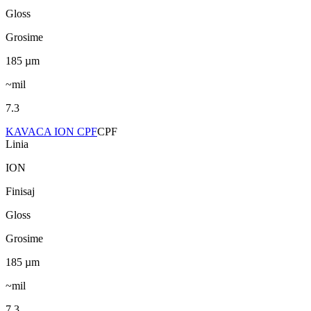
Gloss
Grosime
185
µm
~mil
7.3
KAVACA ION CPF
CPF
Linia
ION
Finisaj
Gloss
Grosime
185
µm
~mil
7.3