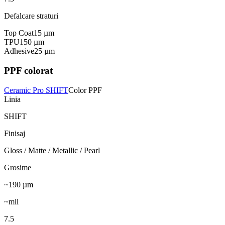
Defalcare straturi
Top Coat
15
µm
TPU
150
µm
Adhesive
25
µm
PPF colorat
Ceramic Pro SHIFT
Color PPF
Linia
SHIFT
Finisaj
Gloss / Matte / Metallic / Pearl
Grosime
~190
µm
~mil
7.5