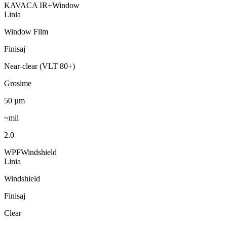
KAVACA IR+
Window
Linia
Window Film
Finisaj
Near-clear (VLT 80+)
Grosime
50
µm
~mil
2.0
WPF
Windshield
Linia
Windshield
Finisaj
Clear