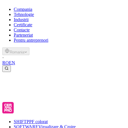
Compania
Tehnologie
Industrii
Certificate
Contacte
Parteneriat
Pentru antreprenori
Romania
·
RO
EN
SHIFT
PPF colorat
SOFTWARE
Vizualizare & Croire