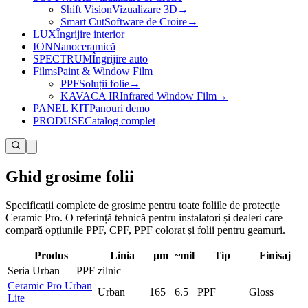
Shift Vision
Vizualizare 3D
→
Smart Cut
Software de Croire
→
LUX
Îngrijire interior
ION
Nanoceramică
SPECTRUM
Îngrijire auto
Films
Paint & Window Film
PPF
Soluții folie
→
KAVACA IR
Infrared Window Film
→
PANEL KIT
Panouri demo
PRODUSE
Catalog complet
Ghid grosime folii
Specificații complete de grosime pentru toate foliile de protecție
Ceramic Pro. O referință tehnică pentru instalatori și dealeri care
compară opțiunile PPF, CPF, PPF colorat și folii pentru geamuri.
Produs
Linia
µm
~mil
Tip
Finisaj
Seria Urban — PPF zilnic
Ceramic Pro Urban
Urban
165
6.5
PPF
Gloss
Lite