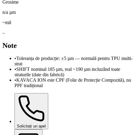
Grosime
n/a
µm
~mil
–
Note
•
Toleranța de producție: ±5 µm — normală pentru TPU multi-
strat
•
SHIFT nominal 185 µm, real ~190 µm incluzând toate
straturile (date din fabrică)
•
KAVACA ION este CPF (Folie de Protecție Compozită), nu
PPF tradițional
Solicitați un apel