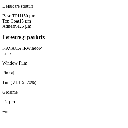
Defalcare straturi
Base TPU
150
µm
Top Coat
15
µm
Adhesive
25
µm
Ferestre și parbriz
KAVACA IR
Window
Linia
Window Film
Finisaj
Tint (VLT 5–70%)
Grosime
n/a
µm
~mil
–