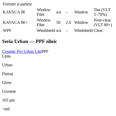
Ferestre și parbriz
Window
Tint (VLT
KAVACA IR
n/a
–
Window
Film
5–70%)
Window
Near-clear
KAVACA IR+
50
2.0
Window
Film
(VLT 80+)
WPF
Windshield
n/a
–
Windshield
Clear
Seria Urban — PPF zilnic
Ceramic Pro Urban Lite
PPF
Linia
Urban
Finisaj
Gloss
Grosime
165
µm
~mil