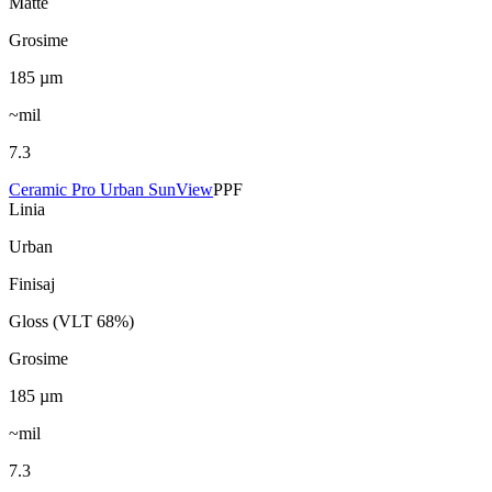
Matte
Grosime
185
µm
~mil
7.3
Ceramic Pro Urban SunView
PPF
Linia
Urban
Finisaj
Gloss (VLT 68%)
Grosime
185
µm
~mil
7.3