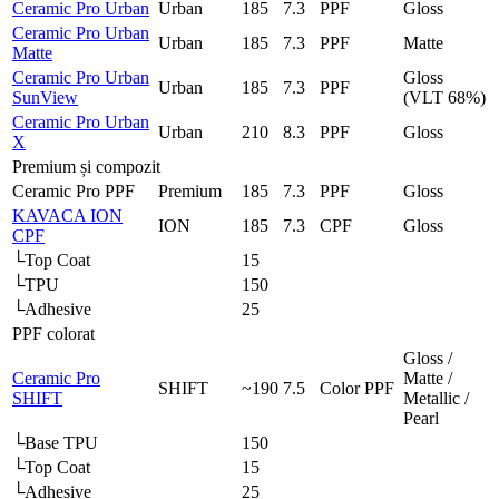
Ceramic Pro Urban
Urban
185
7.3
PPF
Gloss
Ceramic Pro Urban
Urban
185
7.3
PPF
Matte
Matte
Ceramic Pro Urban
Gloss
Urban
185
7.3
PPF
SunView
(VLT 68%)
Ceramic Pro Urban
Urban
210
8.3
PPF
Gloss
X
Premium și compozit
Ceramic Pro PPF
Premium
185
7.3
PPF
Gloss
KAVACA ION
ION
185
7.3
CPF
Gloss
CPF
└
Top Coat
15
└
TPU
150
└
Adhesive
25
PPF colorat
Gloss /
Ceramic Pro
Matte /
SHIFT
~190
7.5
Color PPF
SHIFT
Metallic /
Pearl
└
Base TPU
150
└
Top Coat
15
└
Adhesive
25