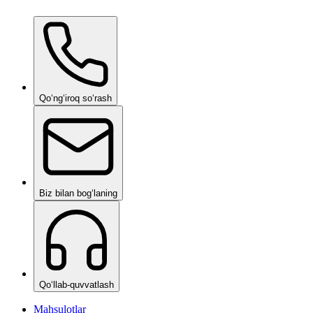
Ceramic Pro Care+
soʻrov boʻyicha
Qoʻngʻiroq soʻrash
Biz bilan bogʻlaning
Qoʻllab-quvvatlash
Mahsulotlar