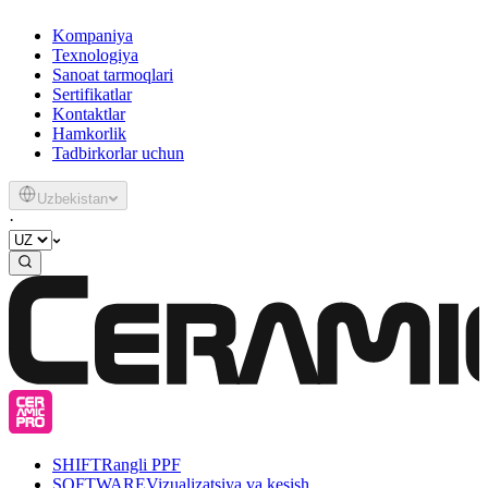
Kompaniya
Texnologiya
Sanoat tarmoqlari
Sertifikatlar
Kontaktlar
Hamkorlik
Tadbirkorlar uchun
Uzbekistan
·
SHIFT
Rangli PPF
SOFTWARE
Vizualizatsiya va kesish