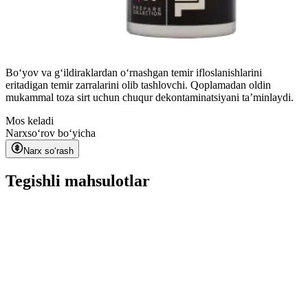
Boʻyov va gʻildiraklardan oʻrnashgan temir ifloslanishlarini
eritadigan temir zarralarini olib tashlovchi. Qoplamadan oldin
mukammal toza sirt uchun chuqur dekontaminatsiyani taʼminlaydi.
Mos keladi
Narx
soʻrov boʻyicha
Narx soʻrash
Tegishli mahsulotlar