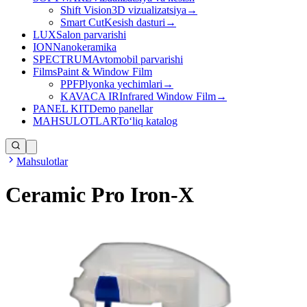
Shift Vision
3D vizualizatsiya
→
Smart Cut
Kesish dasturi
→
LUX
Salon parvarishi
ION
Nanokeramika
SPECTRUM
Avtomobil parvarishi
Films
Paint & Window Film
PPF
Plyonka yechimlari
→
KAVACA IR
Infrared Window Film
→
PANEL KIT
Demo panellar
MAHSULOTLAR
Toʻliq katalog
Mahsulotlar
Ceramic Pro Iron-X