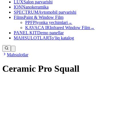
LUX
Salon parvarishi
ION
Nanokeramika
SPECTRUM
Avtomobil parvarishi
Films
Paint & Window Film
PPF
Plyonka yechimlari
→
KAVACA IR
Infrared Window Film
→
PANEL KIT
Demo panellar
MAHSULOTLAR
Toʻliq katalog
Mahsulotlar
Ceramic Pro Squall