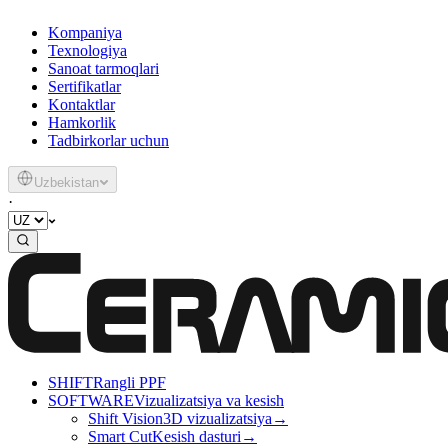
Kompaniya
Texnologiya
Sanoat tarmoqlari
Sertifikatlar
Kontaktlar
Hamkorlik
Tadbirkorlar uchun
Uzbekistan
·
SHIFT
Rangli PPF
SOFTWARE
Vizualizatsiya va kesish
Shift Vision
3D vizualizatsiya
→
Smart Cut
Kesish dasturi
→