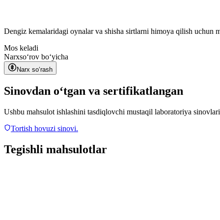
Dengiz kemalaridagi oynalar va shisha sirtlarni himoya qilish uchun
Mos keladi
Narx
soʻrov boʻyicha
Narx soʻrash
Sinovdan oʻtgan va sertifikatlangan
Ushbu mahsulot ishlashini tasdiqlovchi mustaqil laboratoriya sinovlari
Tortish hovuzi sinovi.
Tegishli mahsulotlar