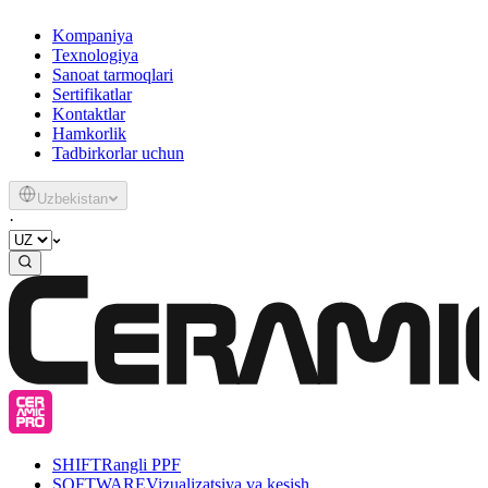
Kompaniya
Texnologiya
Sanoat tarmoqlari
Sertifikatlar
Kontaktlar
Hamkorlik
Tadbirkorlar uchun
Uzbekistan
·
SHIFT
Rangli PPF
SOFTWARE
Vizualizatsiya va kesish