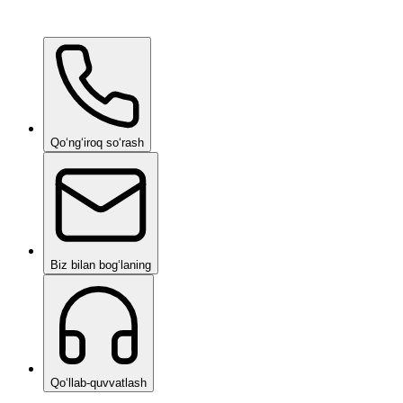
Ceramic Pro Care+
soʻrov boʻyicha
Qoʻngʻiroq soʻrash
Biz bilan bogʻlaning
Qoʻllab-quvvatlash