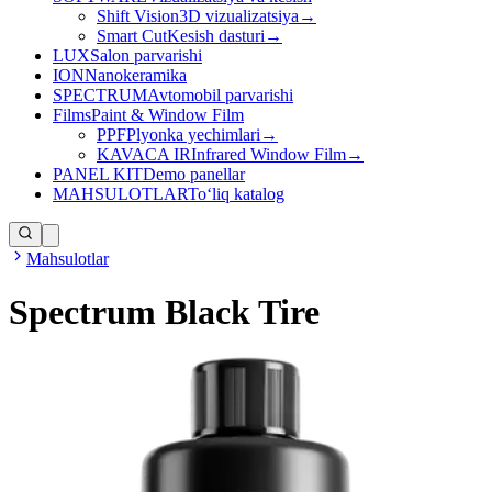
Shift Vision
3D vizualizatsiya
→
Smart Cut
Kesish dasturi
→
LUX
Salon parvarishi
ION
Nanokeramika
SPECTRUM
Avtomobil parvarishi
Films
Paint & Window Film
PPF
Plyonka yechimlari
→
KAVACA IR
Infrared Window Film
→
PANEL KIT
Demo panellar
MAHSULOTLAR
Toʻliq katalog
Mahsulotlar
Spectrum Black Tire