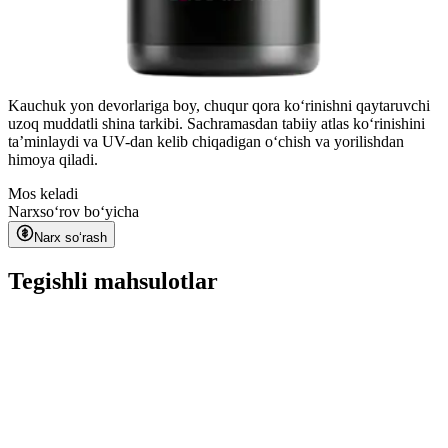
Kauchuk yon devorlariga boy, chuqur qora koʻrinishni qaytaruvchi
uzoq muddatli shina tarkibi. Sachramasdan tabiiy atlas koʻrinishini
taʼminlaydi va UV-dan kelib chiqadigan oʻchish va yorilishdan
himoya qiladi.
Mos keladi
Narx
soʻrov boʻyicha
Narx soʻrash
Tegishli mahsulotlar