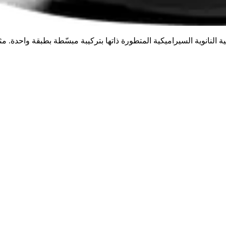
الذكي للحماية دون مساومة. يوفّر Ceramic Pro LUX SIM التقنية النانوية السيراميكية المتطورة ذاتها بترك