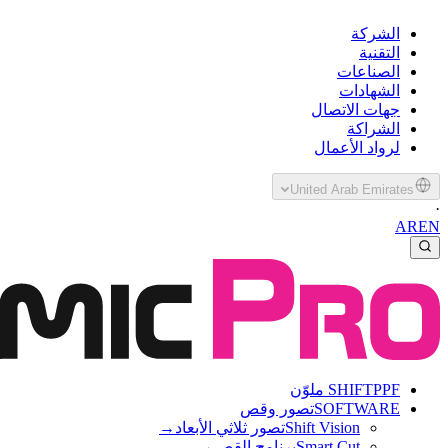
الشركة
التقنية
الصناعات
الشهادات
جهات الاتصال
الشراكة
لرواد الأعمال
United Arab Emirates
·
AR
EN
PPF ملوّن
SHIFT
SOFTWARE
تصور وقص
Shift Vision
تصور ثلاثي الأبعاد
→
Smart Cut
برنامج القص
→