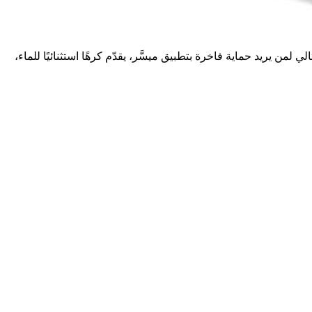
يبة مبسّطة بطبقة واحدة. مثالي لمن يريد حماية فاخرة بتطبيق ميسَّر، يقدّم كرهًا استثنائيًا للماء،