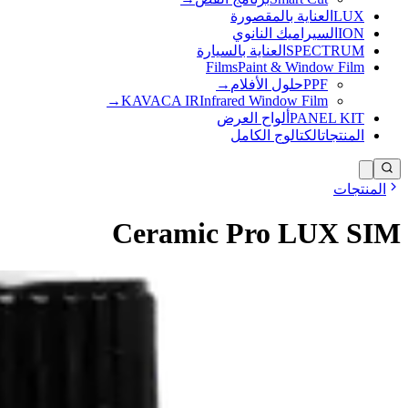
LUX
العناية بالمقصورة
ION
السيراميك النانوي
SPECTRUM
العناية بالسيارة
Films
Paint & Window Film
PPF
حلول الأفلام
→
→
KAVACA IR
Infrared Window Film
PANEL KIT
ألواح العرض
المنتجات
الكتالوج الكامل
المنتجات
Ceramic Pro LUX SIM