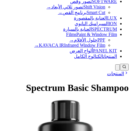
SOFTWARE
تصور وقص
Shift Vision
تصور ثلاثي الأبعاد
→
Smart Cut
برنامج القص
→
LUX
العناية بالمقصورة
ION
السيراميك النانوي
SPECTRUM
العناية بالسيارة
Films
Paint & Window Film
PPF
حلول الأفلام
→
→
KAVACA IR
Infrared Window Film
PANEL KIT
ألواح العرض
المنتجات
الكتالوج الكامل
المنتجات
Spectrum Basic Shampoo