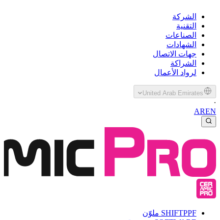
الشركة
التقنية
الصناعات
الشهادات
جهات الاتصال
الشراكة
لرواد الأعمال
United Arab Emirates
·
AR
EN
PPF ملوّن
SHIFT