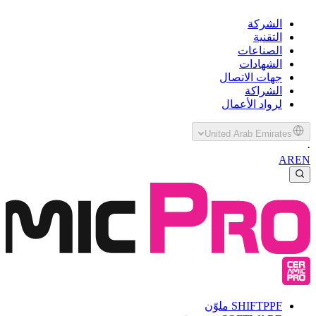
الشركة
التقنية
الصناعات
الشهادات
جهات الاتصال
الشراكة
لرواد الأعمال
United Arab Emirates
·
AR
EN
PPF ملوّن
SHIFT