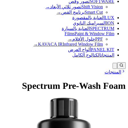
SOFTWARE
تصور وقص
Shift Vision
تصور ثلاثي الأبعاد
→
Smart Cut
برنامج القص
→
LUX
العناية بالمقصورة
ION
السيراميك النانوي
SPECTRUM
العناية بالسيارة
Films
Paint & Window Film
PPF
حلول الأفلام
→
→
KAVACA IR
Infrared Window Film
PANEL KIT
ألواح العرض
المنتجات
الكتالوج الكامل
المنتجات
Spectrum Pre-Wash Foam