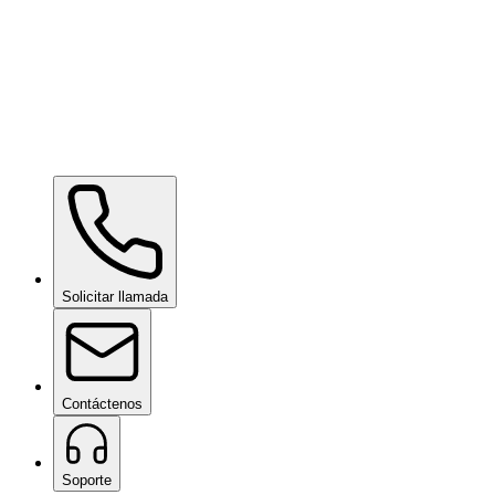
¿Por qué desea convertirse en distribuidor de Ceramic Pro?
Acepto la
Política de Privacidad
y consiento que se me contacte
en relación con mi solicitud
Enviar solicitud
Solicitar llamada
Contáctenos
Soporte