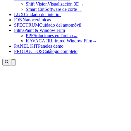
Shift Vision
Visualización 3D
→
Smart Cut
Software de corte
→
LUX
Cuidado del interior
ION
Nanocerámicas
SPECTRUM
Cuidado del automóvil
Films
Paint & Window Film
PPF
Soluciones en lámina
→
KAVACA IR
Infrared Window Film
→
PANEL KIT
Paneles demo
PRODUCTOS
Catálogo completo
Información de contacto