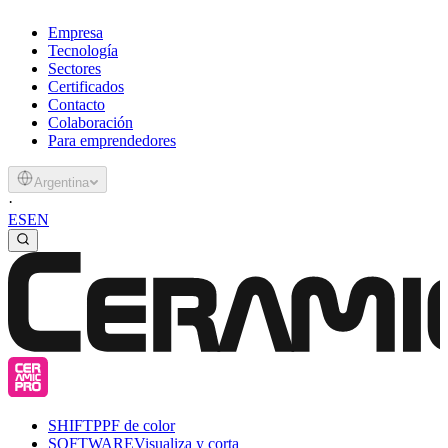
Empresa
Tecnología
Sectores
Certificados
Contacto
Colaboración
Para emprendedores
Argentina
·
ES
EN
SHIFT
PPF de color
SOFTWARE
Visualiza y corta