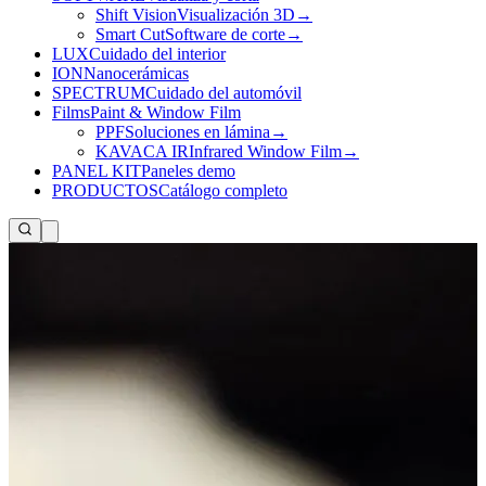
Shift Vision
Visualización 3D
→
Smart Cut
Software de corte
→
LUX
Cuidado del interior
ION
Nanocerámicas
SPECTRUM
Cuidado del automóvil
Films
Paint & Window Film
PPF
Soluciones en lámina
→
KAVACA IR
Infrared Window Film
→
PANEL KIT
Paneles demo
PRODUCTOS
Catálogo completo