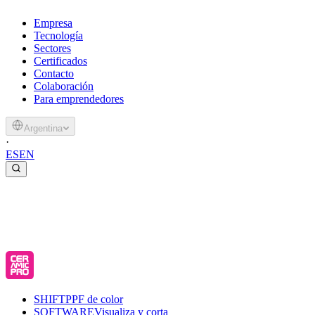
Empresa
Tecnología
Sectores
Certificados
Contacto
Colaboración
Para emprendedores
Argentina
·
ES
EN
SHIFT
PPF de color
SOFTWARE
Visualiza y corta