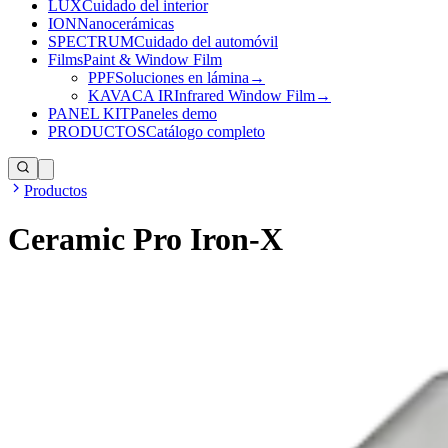
LUX
Cuidado del interior
ION
Nanocerámicas
SPECTRUM
Cuidado del automóvil
Films
Paint & Window Film
PPF
Soluciones en lámina
→
KAVACA IR
Infrared Window Film
→
PANEL KIT
Paneles demo
PRODUCTOS
Catálogo completo
Productos
Ceramic Pro Iron-X