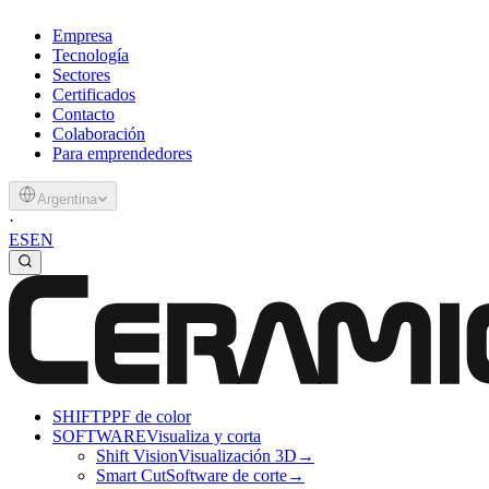
Empresa
Tecnología
Sectores
Certificados
Contacto
Colaboración
Para emprendedores
Argentina
·
ES
EN
SHIFT
PPF de color
SOFTWARE
Visualiza y corta
Shift Vision
Visualización 3D
→
Smart Cut
Software de corte
→