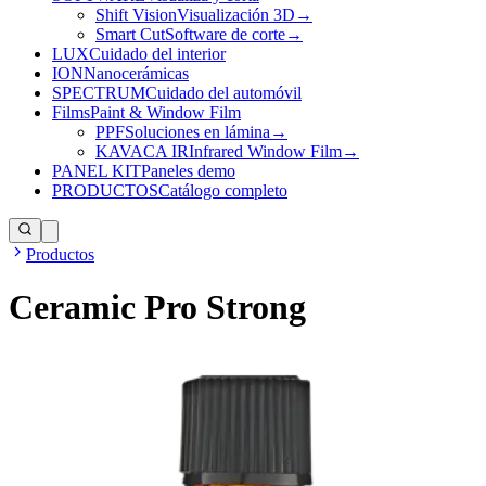
Shift Vision
Visualización 3D
→
Smart Cut
Software de corte
→
LUX
Cuidado del interior
ION
Nanocerámicas
SPECTRUM
Cuidado del automóvil
Films
Paint & Window Film
PPF
Soluciones en lámina
→
KAVACA IR
Infrared Window Film
→
PANEL KIT
Paneles demo
PRODUCTOS
Catálogo completo
Productos
Ceramic Pro Strong