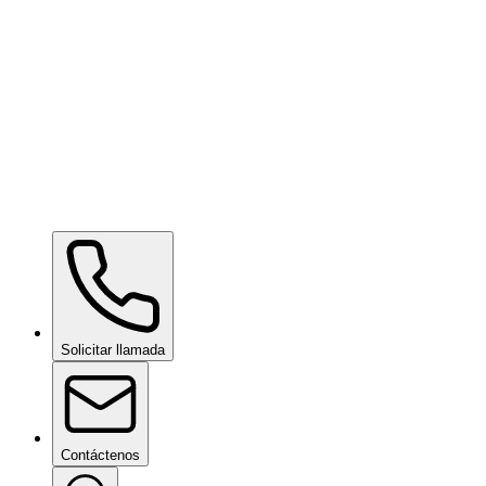
Ceramic Pro LUX SIM
bajo consulta
Ceramic Pro ION Base Coat
bajo consulta
Solicitar llamada
Contáctenos