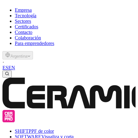
Empresa
Tecnología
Sectores
Certificados
Contacto
Colaboración
Para emprendedores
Argentina
·
ES
EN
SHIFT
PPF de color
SOFTWARE
Visualiza y corta