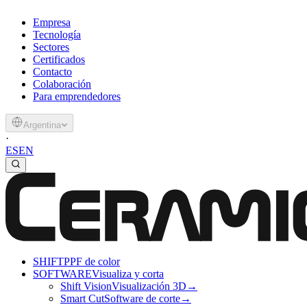
Empresa
Tecnología
Sectores
Certificados
Contacto
Colaboración
Para emprendedores
Argentina
·
ES
EN
SHIFT
PPF de color
SOFTWARE
Visualiza y corta
Shift Vision
Visualización 3D
→
Smart Cut
Software de corte
→