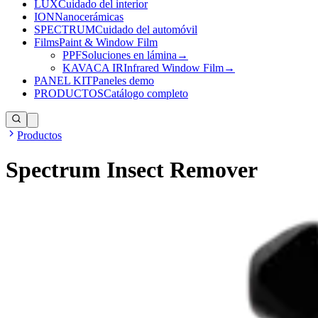
LUX
Cuidado del interior
ION
Nanocerámicas
SPECTRUM
Cuidado del automóvil
Films
Paint & Window Film
PPF
Soluciones en lámina
→
KAVACA IR
Infrared Window Film
→
PANEL KIT
Paneles demo
PRODUCTOS
Catálogo completo
Productos
Spectrum Insect Remover