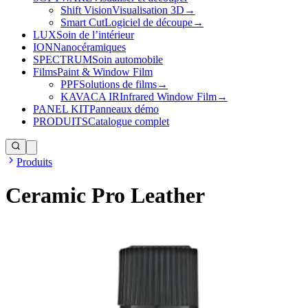
Shift Vision
Visualisation 3D
→
Smart Cut
Logiciel de découpe
→
LUX
Soin de l’intérieur
ION
Nanocéramiques
SPECTRUM
Soin automobile
Films
Paint & Window Film
PPF
Solutions de films
→
KAVACA IR
Infrared Window Film
→
PANEL KIT
Panneaux démo
PRODUITS
Catalogue complet
Produits
Ceramic Pro Leather