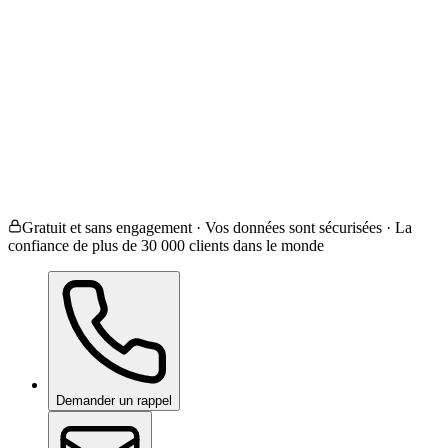
Revêtement céramique
Film de protection de peintur
Films teintés
Correction de peinture
Je ne sais pas / Autre
Gratuit et sans engagement · Vos données sont sécurisées · La
confiance de plus de 30 000 clients dans le monde
Demander un rappel