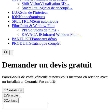
Shift Vision
Visualisation 3D
→
Smart Cut
Logiciel de découpe
→
LUX
Soin de l’intérieur
ION
Nanocéramiques
SPECTRUM
Soin automobile
Films
Paint & Window Film
PPF
Solutions de films
→
KAVACA IR
Infrared Window Film
→
PANEL KIT
Panneaux démo
PRODUITS
Catalogue complet
Demander un devis gratuit
Parlez-nous de votre véhicule et nous vous mettrons en relation avec
un installateur Ceramic Pro certifié
1
Prestations
2
Véhicule
3
Contact