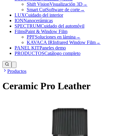
Shift Vision
Visualización 3D
→
Smart Cut
Software de corte
→
LUX
Cuidado del interior
ION
Nanocerámicas
SPECTRUM
Cuidado del automóvil
Films
Paint & Window Film
PPF
Soluciones en lámina
→
KAVACA IR
Infrared Window Film
→
PANEL KIT
Paneles demo
PRODUCTOS
Catálogo completo
Productos
Ceramic Pro Leather