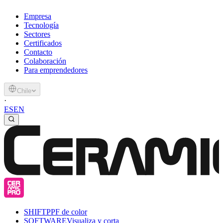
Empresa
Tecnología
Sectores
Certificados
Contacto
Colaboración
Para emprendedores
Chile
·
ES
EN
SHIFT
PPF de color
SOFTWARE
Visualiza y corta