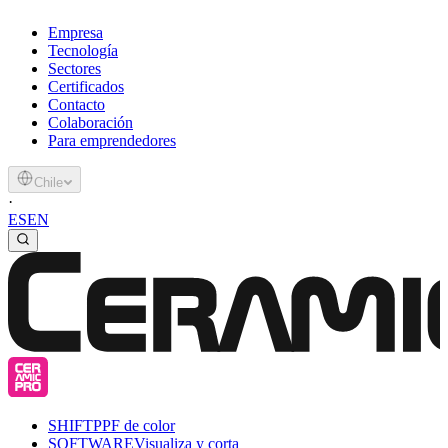
Empresa
Tecnología
Sectores
Certificados
Contacto
Colaboración
Para emprendedores
Chile
·
ES
EN
SHIFT
PPF de color
SOFTWARE
Visualiza y corta