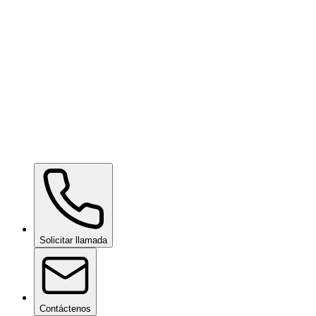
Ceramic Pro ION Base Coat
bajo consulta
Ceramic Pro ION Top Coat
bajo consulta
Solicitar llamada
Contáctenos