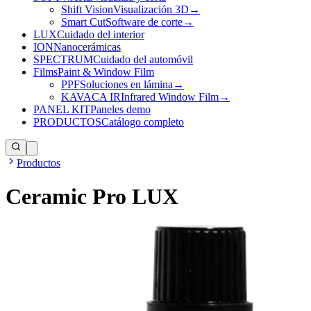
Shift Vision
Visualización 3D
→
Smart Cut
Software de corte
→
LUX
Cuidado del interior
ION
Nanocerámicas
SPECTRUM
Cuidado del automóvil
Films
Paint & Window Film
PPF
Soluciones en lámina
→
KAVACA IR
Infrared Window Film
→
PANEL KIT
Paneles demo
PRODUCTOS
Catálogo completo
Productos
Ceramic Pro LUX