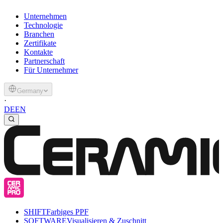
Unternehmen
Technologie
Branchen
Zertifikate
Kontakte
Partnerschaft
Für Unternehmer
Germany
·
DE
EN
SHIFT
Farbiges PPF
SOFTWARE
Visualisieren & Zuschnitt