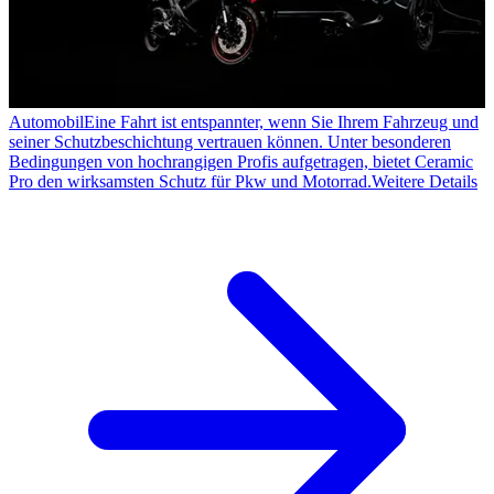
Automobil
Eine Fahrt ist entspannter, wenn Sie Ihrem Fahrzeug und
seiner Schutzbeschichtung vertrauen können. Unter besonderen
Bedingungen von hochrangigen Profis aufgetragen, bietet Ceramic
Pro den wirksamsten Schutz für Pkw und Motorrad.
Weitere Details