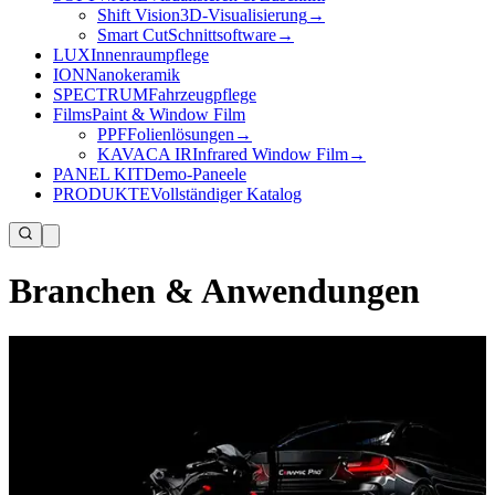
Shift Vision
3D-Visualisierung
→
Smart Cut
Schnittsoftware
→
LUX
Innenraumpflege
ION
Nanokeramik
SPECTRUM
Fahrzeugpflege
Films
Paint & Window Film
PPF
Folienlösungen
→
KAVACA IR
Infrared Window Film
→
PANEL KIT
Demo-Paneele
PRODUKTE
Vollständiger Katalog
Branchen & Anwendungen