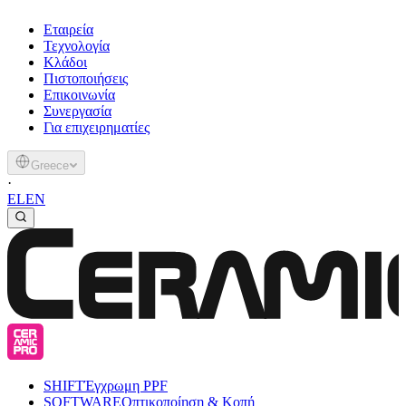
Εταιρεία
Τεχνολογία
Κλάδοι
Πιστοποιήσεις
Επικοινωνία
Συνεργασία
Για επιχειρηματίες
Greece
·
EL
EN
SHIFT
Έγχρωμη PPF
SOFTWARE
Οπτικοποίηση & Κοπή