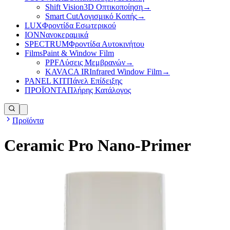
Shift Vision
3D Οπτικοποίηση
→
Smart Cut
Λογισμικό Κοπής
→
LUX
Φροντίδα Εσωτερικού
ION
Νανοκεραμικά
SPECTRUM
Φροντίδα Αυτοκινήτου
Films
Paint & Window Film
PPF
Λύσεις Μεμβρανών
→
KAVACA IR
Infrared Window Film
→
PANEL KIT
Πάνελ Επίδειξης
ΠΡΟΪΟΝΤΑ
Πλήρης Κατάλογος
Προϊόντα
Ceramic Pro Nano-Primer