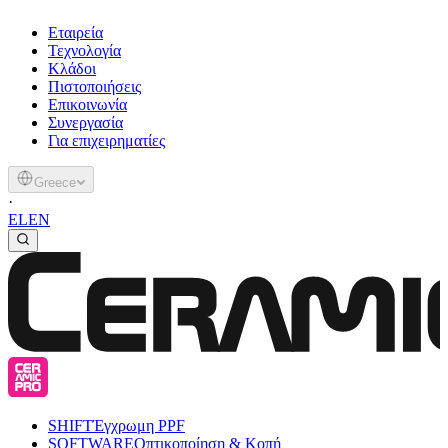
Εταιρεία
Τεχνολογία
Κλάδοι
Πιστοποιήσεις
Επικοινωνία
Συνεργασία
Για επιχειρηματίες
Greece
·
EL
EN
SHIFT
Έγχρωμη PPF
SOFTWARE
Οπτικοποίηση & Κοπή