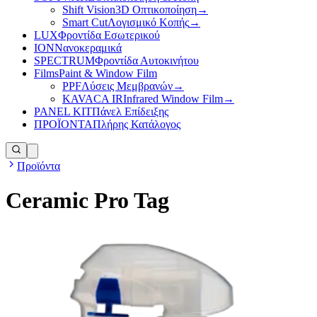
Shift Vision
3D Οπτικοποίηση
→
Smart Cut
Λογισμικό Κοπής
→
LUX
Φροντίδα Εσωτερικού
ION
Νανοκεραμικά
SPECTRUM
Φροντίδα Αυτοκινήτου
Films
Paint & Window Film
PPF
Λύσεις Μεμβρανών
→
KAVACA IR
Infrared Window Film
→
PANEL KIT
Πάνελ Επίδειξης
ΠΡΟΪΟΝΤΑ
Πλήρης Κατάλογος
Προϊόντα
Ceramic Pro Tag