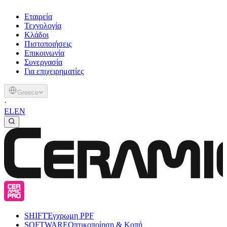
Εταιρεία
Τεχνολογία
Κλάδοι
Πιστοποιήσεις
Επικοινωνία
Συνεργασία
Για επιχειρηματίες
Greece
·
EL
EN
SHIFT
Έγχρωμη PPF
SOFTWARE
Οπτικοποίηση & Κοπή