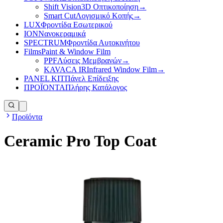
Shift Vision
3D Οπτικοποίηση
→
Smart Cut
Λογισμικό Κοπής
→
LUX
Φροντίδα Εσωτερικού
ION
Νανοκεραμικά
SPECTRUM
Φροντίδα Αυτοκινήτου
Films
Paint & Window Film
PPF
Λύσεις Μεμβρανών
→
KAVACA IR
Infrared Window Film
→
PANEL KIT
Πάνελ Επίδειξης
ΠΡΟΪΟΝΤΑ
Πλήρης Κατάλογος
Προϊόντα
Ceramic Pro Top Coat