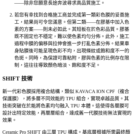
——除非您願意長途奔波尋求高品質施工。
若您有幸找到合格施工商並完成第一類彩色膜的妥善施
工，結果尚可令您滿意。但第二類——在膠基中加入色
素的方案——則未必如此。其短板在於色彩品質。膠基
既不固定也不穩定，難以使色素均勻分佈。此外，施工
過程中膜的偏移與拉伸會進一步打亂色素分佈。結果車
身貼膜後可能呈現色彩不均，出現條紋或飽和度不一的
色斑。同時，為保證可靠粘附，膠與色素的比例存在限
制，這往往導致顏色暗淡、飽和度不足。
SHIFT 技術
新一代彩色膜採用複合結構，類似 KAVACA ION CPF（複合
保護膜），將多層不同效能的 TPU 組合，實現卓越品質。其
技術突破在於能將色素均勻融入 TPU 本體。這使得各層膜可
設計出特定效能，再層層組合，達成舊一代膜技術無法實現的
效果。
Ceramic Pro SHIFT 由三層 TPU 構成。基底層根據所需最終顏