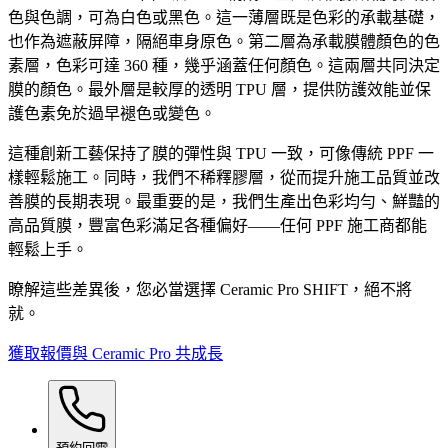
色與色調，可為白色或黑色。這一薄層既是色彩的承載基礎，
也作為遮蔽屏障，隔絕車身原色。第二層為承載膜體顏色的色
素層，色彩可達 360 種，幾乎涵蓋任何顏色。這兩層共同決定
膜的顏色。最外層是較厚的透明 TPU 層，提供防護效能並保
護色素免於過早褪色或變色。
這種創新工藝保持了膜的彈性與 TPU 一致，可像傳統 PPF 一
樣輕鬆施工。同時，我們不稀釋膠層，從而提升施工品質並改
善膜的長期表現。最重要的是，我們生產出色彩均勻、鮮豔的
高品質膜，豐富色彩滿足各種偏好——任何 PPF 施工商都能
輕鬆上手。
瞭解這些差異後，您必當選擇 Ceramic Pro SHIFT，絕不將
就。
獲取報價
與 Ceramic Pro 共成長