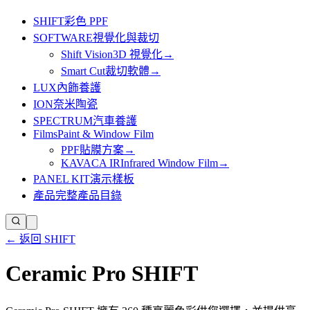
SHIFT
彩色 PPF
SOFTWARE
視覺化與裁切
Shift Vision
3D 視覺化
→
Smart Cut
裁切軟體
→
LUX
內飾養護
ION
奈米陶瓷
SPECTRUM
汽車養護
Films
Paint & Window Film
PPF
貼膜方案
→
KAVACA IR
Infrared Window Film
→
PANEL KIT
演示樣板
產品
完整產品目錄
← 返回 SHIFT
Ceramic Pro SHIFT