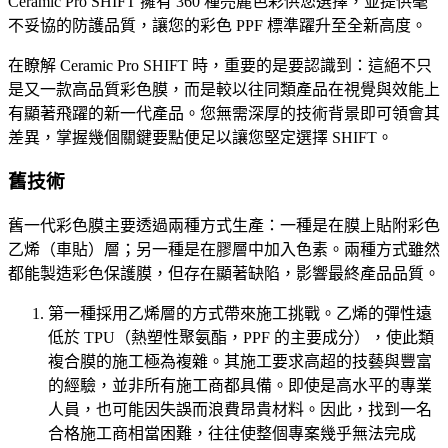
Ceramic Pro SHIFT 擁有 360 種亮麗色彩供您選擇，並提供毫
不妥協的防護品質，讓您的彩色 PPF 標準躍升至全新高度。
在瞭解 Ceramic Pro SHIFT 時，重要的是要認識到：這絕不只
是又一款高品質彩色膜，而是較以往同類產品在視覺與效能上
有顯著飛躍的新一代產品。您無需深厚的技術背景即可領會其
差異，掌握幾個關鍵要點便足以讓您堅定選擇 SHIFT。
舊技術
舊一代彩色膜主要透過兩種方式生產：一種是在膜上貼附彩色
乙烯（車貼）層；另一種是在膠層中加入色素。兩種方式雖然
都能製造彩色保護膜，但存在顯著缺陷，影響最終產品品質。
第一種採用乙烯層的方式帶來施工挑戰。乙烯的彈性遠
低於 TPU（熱塑性聚氨酯，PPF 的主要成分），使此類
複合膜的施工極為複雜。其施工要求高超的技藝與豐富
的經驗，並非所有施工商都具備。即使是高水平的專業
人員，也可能因失誤而浪費昂貴材料。因此，找到一名
合格施工商相當困難，往往使整個專案幾乎無法完成