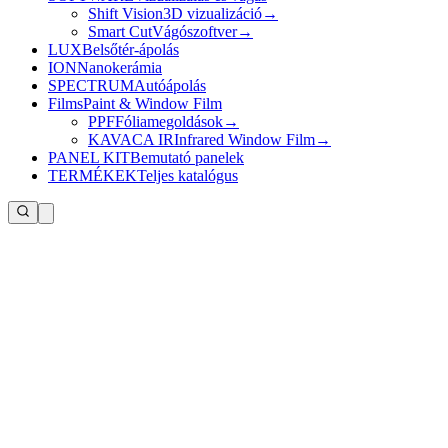
Shift Vision
3D vizualizáció
→
Smart Cut
Vágószoftver
→
LUX
Belsőtér-ápolás
ION
Nanokerámia
SPECTRUM
Autóápolás
Films
Paint & Window Film
PPF
Fóliamegoldások
→
KAVACA IR
Infrared Window Film
→
PANEL KIT
Bemutató panelek
TERMÉKEK
Teljes katalógus
Kapcsolattartási adatok