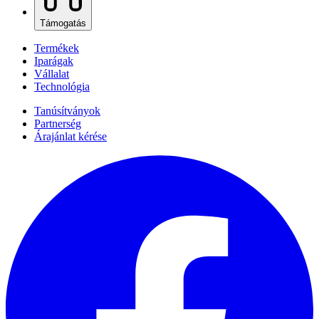
Támogatás
Termékek
Iparágak
Vállalat
Technológia
Tanúsítványok
Partnerség
Árajánlat kérése