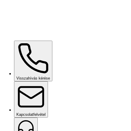
Elfogadom az
Adatvédelmi irányelveket
és hozzájárulok, hogy a
pályázatommal kapcsolatban megkeressenek
Pályázat beküldése
Visszahívás kérése
Kapcsolatfelvétel