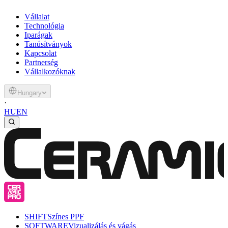
Vállalat
Technológia
Iparágak
Tanúsítványok
Kapcsolat
Partnerség
Vállalkozóknak
Hungary
·
HU
EN
SHIFT
Színes PPF
SOFTWARE
Vizualizálás és vágás