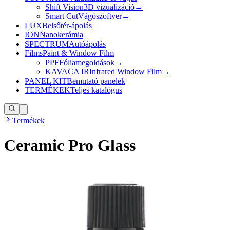
Shift Vision
3D vizualizáció
→
Smart Cut
Vágószoftver
→
LUX
Belsőtér-ápolás
ION
Nanokerámia
SPECTRUM
Autóápolás
Films
Paint & Window Film
PPF
Fóliamegoldások
→
KAVACA IR
Infrared Window Film
→
PANEL KIT
Bemutató panelek
TERMÉKEK
Teljes katalógus
Termékek
Ceramic Pro Glass