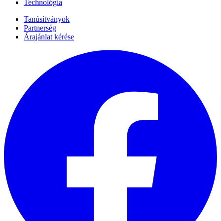
Technológia
Tanúsítványok
Partnerség
Árajánlat kérése