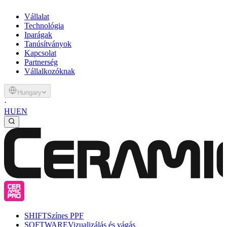
Vállalat
Technológia
Iparágak
Tanúsítványok
Kapcsolat
Partnerség
Vállalkozóknak
Hungary
·
HU
EN
SHIFT
Színes PPF
SOFTWARE
Vizualizálás és vágás