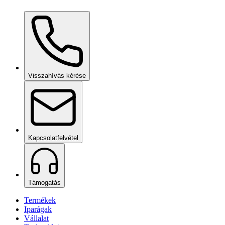
Ceramic Pro ION Base Coat
kérésre
Visszahívás kérése
Kapcsolatfelvétel
Támogatás
Termékek
Iparágak
Vállalat