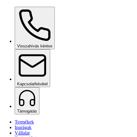
Ceramic Pro ION Base Coat
kérésre
Visszahívás kérése
Kapcsolatfelvétel
Támogatás
Termékek
Iparágak
Vállalat