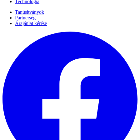
Technológia
Tanúsítványok
Partnerség
Árajánlat kérése