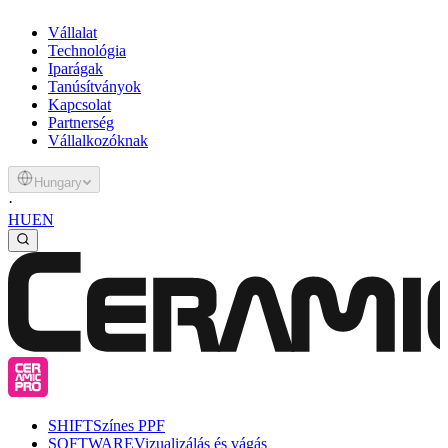
Vállalat
Technológia
Iparágak
Tanúsítványok
Kapcsolat
Partnerség
Vállalkozóknak
Hungary
·
HU
EN
SHIFT
Színes PPF
SOFTWARE
Vizualizálás és vágás