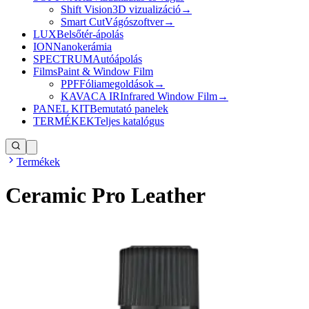
Shift Vision
3D vizualizáció
→
Smart Cut
Vágószoftver
→
LUX
Belsőtér-ápolás
ION
Nanokerámia
SPECTRUM
Autóápolás
Films
Paint & Window Film
PPF
Fóliamegoldások
→
KAVACA IR
Infrared Window Film
→
PANEL KIT
Bemutató panelek
TERMÉKEK
Teljes katalógus
Termékek
Ceramic Pro Leather