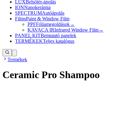
LUX
Belsőtér-ápolás
ION
Nanokerámia
SPECTRUM
Autóápolás
Films
Paint & Window Film
PPF
Fóliamegoldások
→
KAVACA IR
Infrared Window Film
→
PANEL KIT
Bemutató panelek
TERMÉKEK
Teljes katalógus
Termékek
Ceramic Pro Shampoo