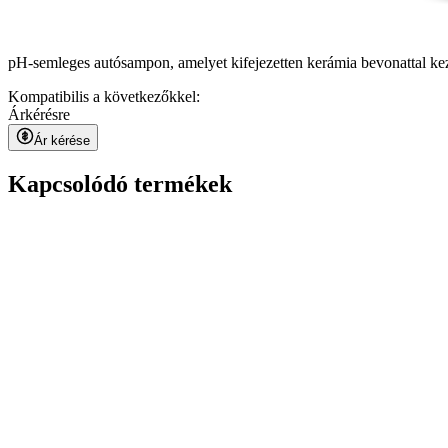
pH-semleges autósampon, amelyet kifejezetten kerámia bevonattal kezelt
Kompatibilis a következőkkel:
Ár
kérésre
Ár kérése
Kapcsolódó termékek