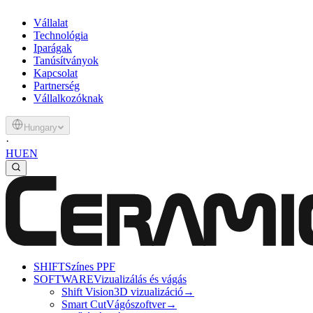
Vállalat
Technológia
Iparágak
Tanúsítványok
Kapcsolat
Partnerség
Vállalkozóknak
Hungary
·
HU
EN
SHIFT
Színes PPF
SOFTWARE
Vizualizálás és vágás
Shift Vision
3D vizualizáció
→
Smart Cut
Vágószoftver
→