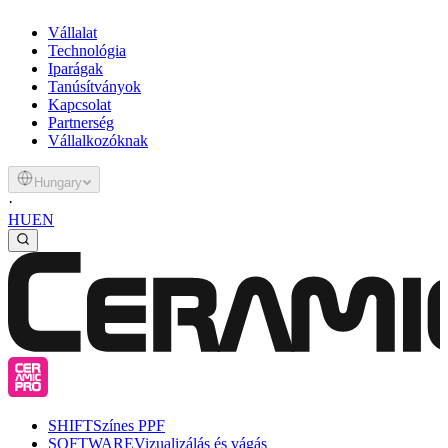
Vállalat
Technológia
Iparágak
Tanúsítványok
Kapcsolat
Partnerség
Vállalkozóknak
Hungary
·
HU
EN
SHIFT
Színes PPF
SOFTWARE
Vizualizálás és vágás