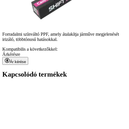
Forradalmi színváltó PPF, amely átalakítja járműve megjelenését
irizáló, többtónusú hatásokkal.
Kompatibilis a következőkkel:
Ár
kérésre
Ár kérése
Kapcsolódó termékek
Kavaca ION CPF
kérésre