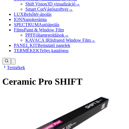
Shift Vision
3D vizualizáció
→
Smart Cut
Vágószoftver
→
LUX
Belsőtér-ápolás
ION
Nanokerámia
SPECTRUM
Autóápolás
Films
Paint & Window Film
PPF
Fóliamegoldások
→
KAVACA IR
Infrared Window Film
→
PANEL KIT
Bemutató panelek
TERMÉKEK
Teljes katalógus
Termékek
Ceramic Pro SHIFT