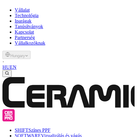
Vállalat
Technológia
Iparágak
Tanúsítványok
Kapcsolat
Partnerség
Vállalkozóknak
Hungary
·
HU
EN
SHIFT
Színes PPF
SOFTWARE
Vizualizálás és vágás