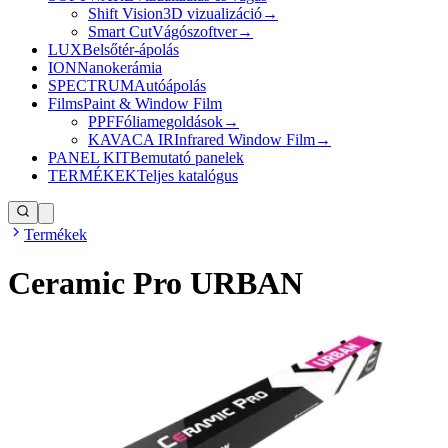
Shift Vision
3D vizualizáció
→
Smart Cut
Vágószoftver
→
LUX
Belsőtér-ápolás
ION
Nanokerámia
SPECTRUM
Autóápolás
Films
Paint & Window Film
PPF
Fóliamegoldások
→
KAVACA IR
Infrared Window Film
→
PANEL KIT
Bemutató panelek
TERMÉKEK
Teljes katalógus
Termékek
Ceramic Pro URBAN