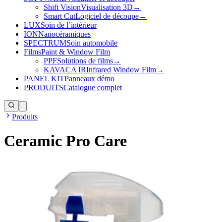
Shift Vision
Visualisation 3D
→
Smart Cut
Logiciel de découpe
→
LUX
Soin de l’intérieur
ION
Nanocéramiques
SPECTRUM
Soin automobile
Films
Paint & Window Film
PPF
Solutions de films
→
KAVACA IR
Infrared Window Film
→
PANEL KIT
Panneaux démo
PRODUITS
Catalogue complet
Produits
Ceramic Pro Care