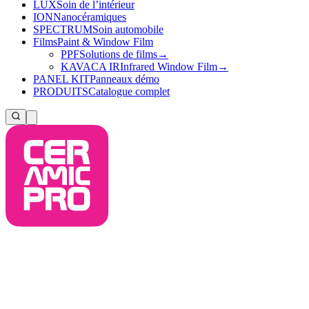
LUX
Soin de l’intérieur
ION
Nanocéramiques
SPECTRUM
Soin automobile
Films
Paint & Window Film
PPF
Solutions de films
→
KAVACA IR
Infrared Window Film
→
PANEL KIT
Panneaux démo
PRODUITS
Catalogue complet