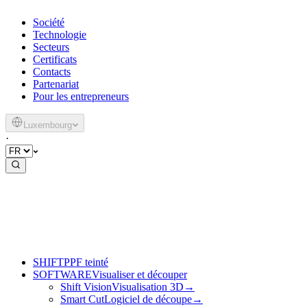
Société
Technologie
Secteurs
Certificats
Contacts
Partenariat
Pour les entrepreneurs
Luxembourg
·
SHIFT
PPF teinté
SOFTWARE
Visualiser et découper
Shift Vision
Visualisation 3D
→
Smart Cut
Logiciel de découpe
→