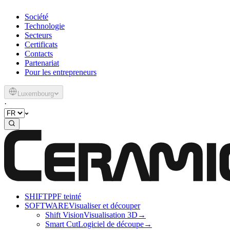
Société
Technologie
Secteurs
Certificats
Contacts
Partenariat
Pour les entrepreneurs
Luxembourg
·
SHIFT
PPF teinté
SOFTWARE
Visualiser et découper
Shift Vision
Visualisation 3D
→
Smart Cut
Logiciel de découpe
→