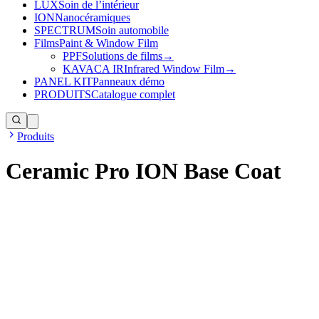
LUX
Soin de l’intérieur
ION
Nanocéramiques
SPECTRUM
Soin automobile
Films
Paint & Window Film
PPF
Solutions de films
→
KAVACA IR
Infrared Window Film
→
PANEL KIT
Panneaux démo
PRODUITS
Catalogue complet
Produits
Ceramic Pro ION Base Coat