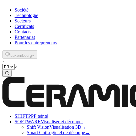
Société
Technologie
Secteurs
Certificats
Contacts
Partenariat
Pour les entrepreneurs
Luxembourg
·
SHIFT
PPF teinté
SOFTWARE
Visualiser et découper
Shift Vision
Visualisation 3D
→
Smart Cut
Logiciel de découpe
→