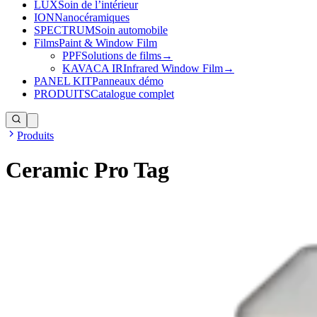
LUX
Soin de l’intérieur
ION
Nanocéramiques
SPECTRUM
Soin automobile
Films
Paint & Window Film
PPF
Solutions de films
→
KAVACA IR
Infrared Window Film
→
PANEL KIT
Panneaux démo
PRODUITS
Catalogue complet
Produits
Ceramic Pro Tag