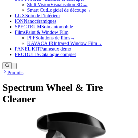
Shift Vision
Visualisation 3D
→
Smart Cut
Logiciel de découpe
→
LUX
Soin de l’intérieur
ION
Nanocéramiques
SPECTRUM
Soin automobile
Films
Paint & Window Film
PPF
Solutions de films
→
KAVACA IR
Infrared Window Film
→
PANEL KIT
Panneaux démo
PRODUITS
Catalogue complet
Produits
Spectrum Wheel & Tire
Cleaner