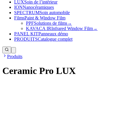
LUX
Soin de l’intérieur
ION
Nanocéramiques
SPECTRUM
Soin automobile
Films
Paint & Window Film
PPF
Solutions de films
→
KAVACA IR
Infrared Window Film
→
PANEL KIT
Panneaux démo
PRODUITS
Catalogue complet
Produits
Ceramic Pro LUX