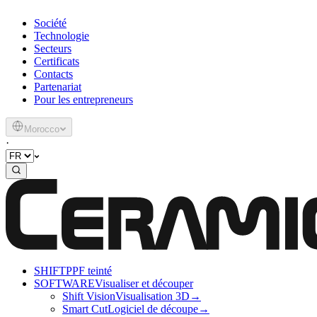
Société
Technologie
Secteurs
Certificats
Contacts
Partenariat
Pour les entrepreneurs
Morocco
·
SHIFT
PPF teinté
SOFTWARE
Visualiser et découper
Shift Vision
Visualisation 3D
→
Smart Cut
Logiciel de découpe
→