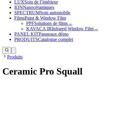
LUX
Soin de l’intérieur
ION
Nanocéramiques
SPECTRUM
Soin automobile
Films
Paint & Window Film
PPF
Solutions de films
→
KAVACA IR
Infrared Window Film
→
PANEL KIT
Panneaux démo
PRODUITS
Catalogue complet
Produits
Ceramic Pro Squall