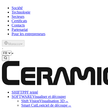
Société
Technologie
Secteurs
Certificats
Contacts
Partenariat
Pour les entrepreneurs
Morocco
·
SHIFT
PPF teinté
SOFTWARE
Visualiser et découper
Shift Vision
Visualisation 3D
→
Smart Cut
Logiciel de découpe
→