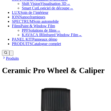
Shift Vision
Visualisation 3D
→
Smart Cut
Logiciel de découpe
→
LUX
Soin de l’intérieur
ION
Nanocéramiques
SPECTRUM
Soin automobile
Films
Paint & Window Film
PPF
Solutions de films
→
KAVACA IR
Infrared Window Film
→
PANEL KIT
Panneaux démo
PRODUITS
Catalogue complet
Produits
Ceramic Pro Wheel & Caliper