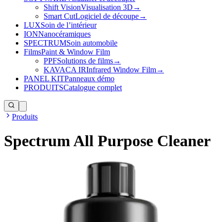
Shift Vision
Visualisation 3D
→
Smart Cut
Logiciel de découpe
→
LUX
Soin de l’intérieur
ION
Nanocéramiques
SPECTRUM
Soin automobile
Films
Paint & Window Film
PPF
Solutions de films
→
KAVACA IR
Infrared Window Film
→
PANEL KIT
Panneaux démo
PRODUITS
Catalogue complet
Produits
Spectrum All Purpose Cleaner