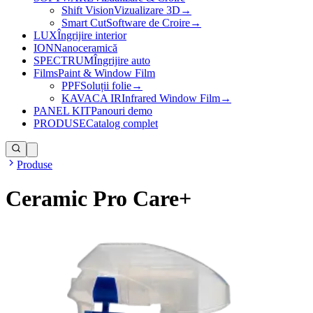
Shift Vision
Vizualizare 3D
→
Smart Cut
Software de Croire
→
LUX
Îngrijire interior
ION
Nanoceramică
SPECTRUM
Îngrijire auto
Films
Paint & Window Film
PPF
Soluții folie
→
KAVACA IR
Infrared Window Film
→
PANEL KIT
Panouri demo
PRODUSE
Catalog complet
Produse
Ceramic Pro Care+