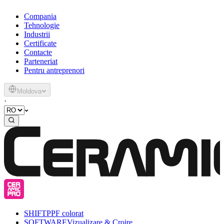
Compania
Tehnologie
Industrii
Certificate
Contacte
Parteneriat
Pentru antreprenori
Moldova
·
SHIFT
PPF colorat
SOFTWARE
Vizualizare & Croire