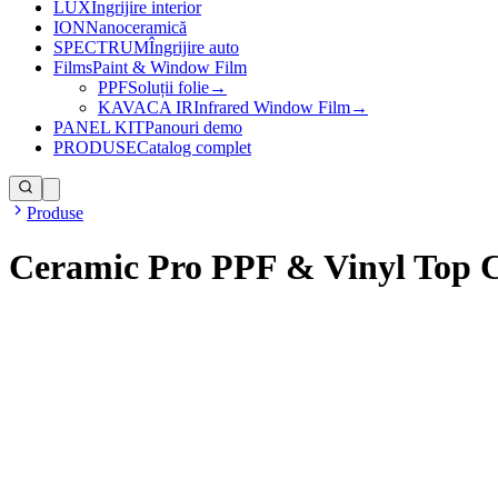
LUX
Îngrijire interior
ION
Nanoceramică
SPECTRUM
Îngrijire auto
Films
Paint & Window Film
PPF
Soluții folie
→
KAVACA IR
Infrared Window Film
→
PANEL KIT
Panouri demo
PRODUSE
Catalog complet
Produse
Ceramic Pro PPF & Vinyl Top 