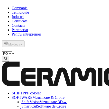
Compania
Tehnologie
Industrii
Certificate
Contacte
Parteneriat
Pentru antreprenori
Moldova
·
SHIFT
PPF colorat
SOFTWARE
Vizualizare & Croire
Shift Vision
Vizualizare 3D
→
Smart Cut
Software de Croire
→