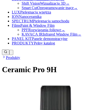
Shift Vision
Wizualizacja 3D
→
Smart Cut
Oprogramowanie tnące
→
LUX
Pielęgnacja wnętrza
ION
Nanoceramika
SPECTRUM
Pielęgnacja samochodu
Films
Paint & Window Film
PPF
Rozwiązania foliowe
→
KAVACA IR
Infrared Window Film
→
PANEL KIT
Panele demonstracyjne
PRODUKTY
Pełny katalog
Produkty
Ceramic Pro 9H