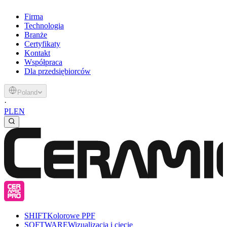
Firma
Technologia
Branże
Certyfikaty
Kontakt
Współpraca
Dla przedsiębiorców
Poland
·
PL
EN
SHIFT
Kolorowe PPF
SOFTWARE
Wizualizacja i cięcie