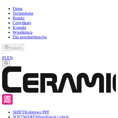
Firma
Technologia
Branże
Certyfikaty
Kontakt
Współpraca
Dla przedsiębiorców
Poland
·
PL
EN
SHIFT
Kolorowe PPF
SOFTWARE
Wizualizacja i cięcie