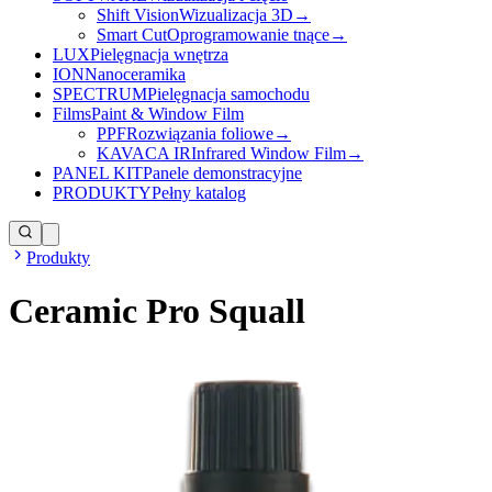
Shift Vision
Wizualizacja 3D
→
Smart Cut
Oprogramowanie tnące
→
LUX
Pielęgnacja wnętrza
ION
Nanoceramika
SPECTRUM
Pielęgnacja samochodu
Films
Paint & Window Film
PPF
Rozwiązania foliowe
→
KAVACA IR
Infrared Window Film
→
PANEL KIT
Panele demonstracyjne
PRODUKTY
Pełny katalog
Produkty
Ceramic Pro Squall