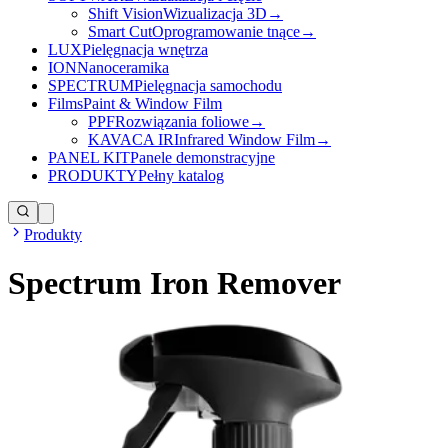
Shift Vision
Wizualizacja 3D
→
Smart Cut
Oprogramowanie tnące
→
LUX
Pielęgnacja wnętrza
ION
Nanoceramika
SPECTRUM
Pielęgnacja samochodu
Films
Paint & Window Film
PPF
Rozwiązania foliowe
→
KAVACA IR
Infrared Window Film
→
PANEL KIT
Panele demonstracyjne
PRODUKTY
Pełny katalog
Produkty
Spectrum Iron Remover