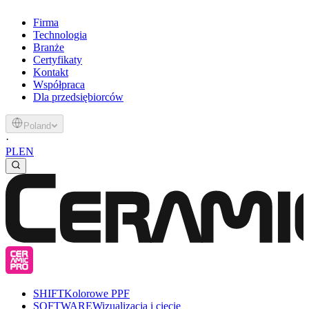
Firma
Technologia
Branże
Certyfikaty
Kontakt
Współpraca
Dla przedsiębiorców
Poland
·
PL
EN
SHIFT
Kolorowe PPF
SOFTWARE
Wizualizacja i cięcie