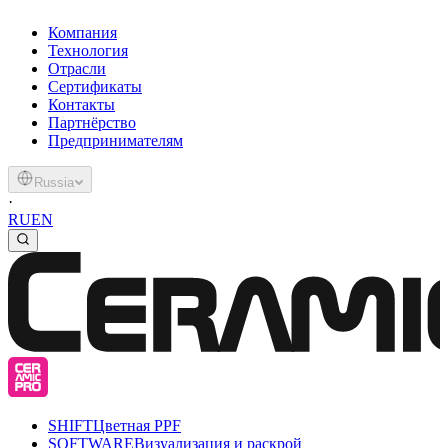
Компания
Технология
Отрасли
Сертификаты
Контакты
Партнёрство
Предпринимателям
Russia
·
RU
EN
SHIFT
Цветная PPF
SOFTWARE
Визуализация и раскрой