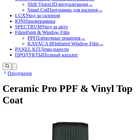
Shift Vision
3D-визуализация
→
Smart Cut
Программа для раскроя
→
LUX
Уход за салоном
ION
Нанокерамика
SPECTRUM
Уход за авто
Films
Paint & Window Film
PPF
Плёночные решения
→
KAVACA IR
Infrared Window Film
→
PANEL KIT
Демо-панели
ПРОДУКТЫ
Полный каталог
Продукция
Ceramic Pro PPF & Vinyl Top
Coat