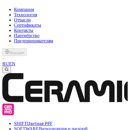
Компания
Технология
Отрасли
Сертификаты
Контакты
Партнёрство
Предпринимателям
Russia
·
RU
EN
SHIFT
Цветная PPF
SOFTWARE
Визуализация и раскрой