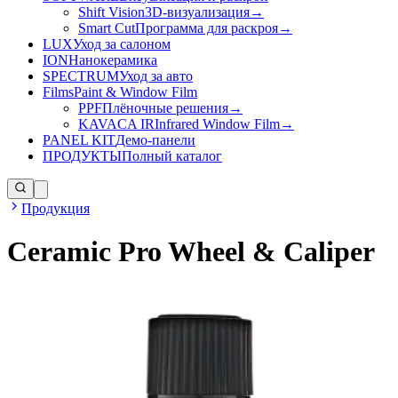
Shift Vision
3D-визуализация
→
Smart Cut
Программа для раскроя
→
LUX
Уход за салоном
ION
Нанокерамика
SPECTRUM
Уход за авто
Films
Paint & Window Film
PPF
Плёночные решения
→
KAVACA IR
Infrared Window Film
→
PANEL KIT
Демо-панели
ПРОДУКТЫ
Полный каталог
Продукция
Ceramic Pro Wheel & Caliper