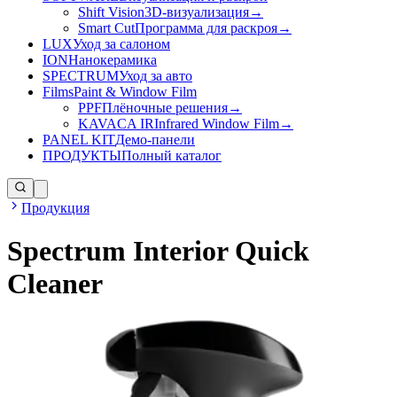
Shift Vision
3D-визуализация
→
Smart Cut
Программа для раскроя
→
LUX
Уход за салоном
ION
Нанокерамика
SPECTRUM
Уход за авто
Films
Paint & Window Film
PPF
Плёночные решения
→
KAVACA IR
Infrared Window Film
→
PANEL KIT
Демо-панели
ПРОДУКТЫ
Полный каталог
Продукция
Spectrum Interior Quick
Cleaner