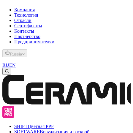
Компания
Технология
Отрасли
Сертификаты
Контакты
Партнёрство
Предпринимателям
Russia
·
RU
EN
SHIFT
Цветная PPF
SOFTWARE
Визуализация и раскрой