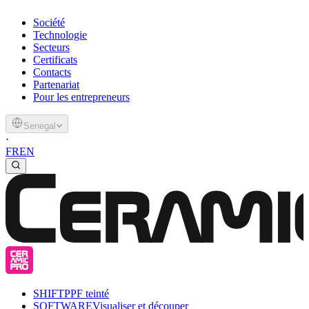
Société
Technologie
Secteurs
Certificats
Contacts
Partenariat
Pour les entrepreneurs
Senegal
·
FR
EN
SHIFT
PPF teinté
SOFTWARE
Visualiser et découper