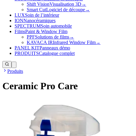
Shift Vision
Visualisation 3D
→
Smart Cut
Logiciel de découpe
→
LUX
Soin de l’intérieur
ION
Nanocéramiques
SPECTRUM
Soin automobile
Films
Paint & Window Film
PPF
Solutions de films
→
KAVACA IR
Infrared Window Film
→
PANEL KIT
Panneaux démo
PRODUITS
Catalogue complet
Produits
Ceramic Pro Care